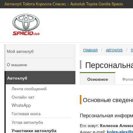
Автоклуб Тойота Королла Спасио :: Autoclub Toyota Corolla Spacio
ГЛАВНАЯ
АВТОКЛУБ
Мой автоклуб
Персональна
О машине
Автоклуб
Основное
Фото
Лента сообщений
Онлайн чат
Основные сведен
WhatsApp
Гостевая книга
Персональная инфор
Устав автоклуба
Его зовут:
Колесов Алекс
Участники автоклуба
Адрес e-mail:
koles-alex@r