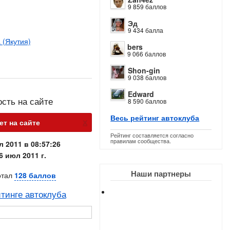
9 859 баллов
Эд
9 434 балла
 (Якутия)
bers
9 066 баллов
Shon-gin
9 038 баллов
Edward
ость на сайте
8 590 баллов
Весь рейтинг автоклуба
х
ет на сайте
Рейтинг составляется согласно
правилам сообщества.
л 2011 в 08:57:26
6 июл 2011 г.
Наши партнеры
отал
128 баллов
тинге автоклуба