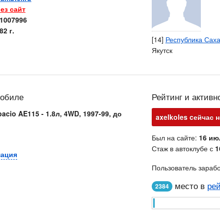
ез сайт
1007996
82 г.
[14]
Республика Саха
Якутск
мобиле
Рейтинг и активн
pacio AE115 - 1.8л, 4WD, 1997-99, до
axelkoles cейчас н
Был на сайте:
16 ию
Стаж в автоклубе с
1
мация
Пользователь зараб
место в
рей
2384