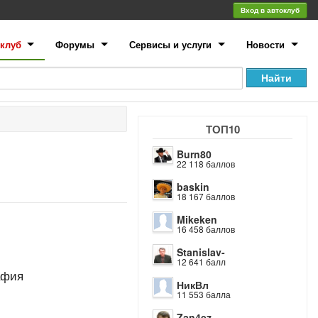
Вход в автоклуб
клуб
Форумы
Сервисы и услуги
Новости
ТОП10
Burn80
22 118 баллов
baskin
18 167 баллов
Mikeken
16 458 баллов
Stanislav-
12 641 балл
афия
НикВл
11 553 балла
Zan4ez