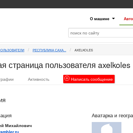
О машине
Авто
ПОЛЬЗОВАТЕЛИ
РЕСПУБЛИКА САХА...
AXELKOLES
я страница пользователя axelkoles
графии
Активность
Написать
сообщение
ия
мация
Аватарка и геогр
ей Михайлович
ambler.ru