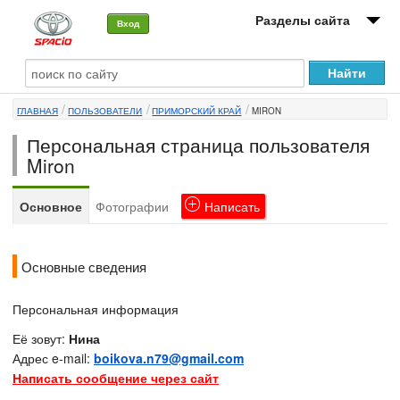
Разделы сайта
Вход
О машине
ГЛАВНАЯ
ПОЛЬЗОВАТЕЛИ
ПРИМОРСКИЙ КРАЙ
MIRON
Автоклуб
Персональная страница пользователя
Форумы
Miron
Сервисы и услуги
Основное
Фотографии
Написать
Новости
Основные сведения
Персональная информация
Её зовут:
Нина
Адрес e-mail:
boikova.n79@gmail.com
Написать сообщение через сайт