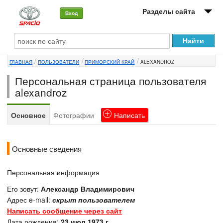
Разделы сайта
Вход
О машине
ГЛАВНАЯ
ПОЛЬЗОВАТЕЛИ
ПРИМОРСКИЙ КРАЙ
ALEXANDROZ
Автоклуб
Персональная страница пользователя
Форумы
alexandroz
Сервисы и услуги
Основное
Фотографии
Написать
Новости
Основные сведения
Персональная информация
Его зовут:
Александр Владимирович
Адрес e-mail:
скрыт пользователем
Написать сообщение через сайт
Дата рождения:
23 июл 1973 г.