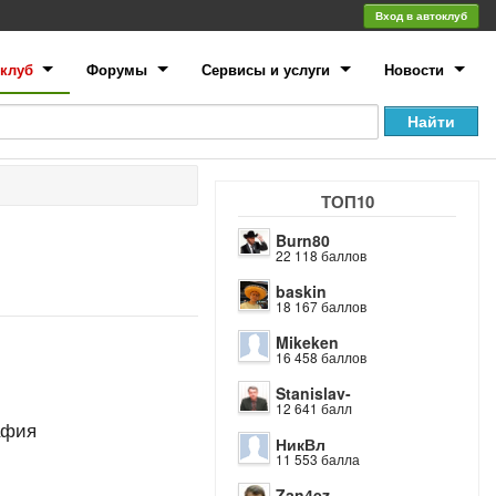
Вход в автоклуб
клуб
Форумы
Сервисы и услуги
Новости
ТОП10
Burn80
22 118 баллов
baskin
18 167 баллов
Mikeken
16 458 баллов
Stanislav-
12 641 балл
афия
НикВл
11 553 балла
Zan4ez