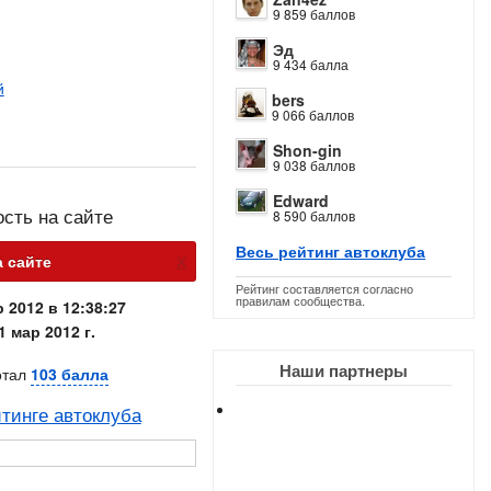
9 859 баллов
Эд
9 434 балла
й
bers
9 066 баллов
Shon-gin
9 038 баллов
Edward
ость на сайте
8 590 баллов
Весь рейтинг автоклуба
х
а сайте
Рейтинг составляется согласно
правилам сообщества.
 2012 в 12:38:27
1 мар 2012 г.
Наши партнеры
отал
103 балла
тинге автоклуба