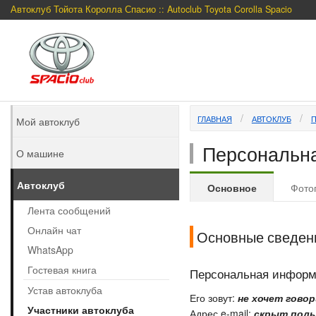
Автоклуб Тойота Королла Спасио :: Autoclub Toyota Corolla Spacio
ГЛАВНАЯ
АВТОКЛУБ
Мой автоклуб
Персональна
О машине
Автоклуб
Основное
Фото
Лента сообщений
Онлайн чат
Основные сведен
WhatsApp
Гостевая книга
Персональная инфор
Устав автоклуба
Его зовут:
не хочет гово
Участники автоклуба
Адрес e-mail:
скрыт поль