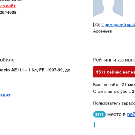
ез сайт
2644609
[25]
Приморский кра
Арсеньев
мобиле
Рейтинг и активн
acio AE111 - 1.6л, FF, 1997-99, до
rf511 cейчас нет н
Был на сайте:
21 мар
Стаж в автоклубе с
2
мация
Пользователь зараб
место в
рей
2971