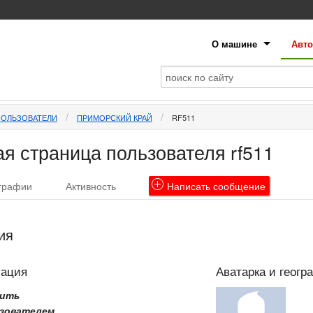
О машине
Авто
ПОЛЬЗОВАТЕЛИ
ПРИМОРСКИЙ КРАЙ
RF511
я страница пользователя rf511
графии
Активность
Написать
сообщение
ия
мация
Аватарка и геогр
рить
зователем