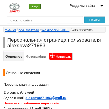
Разделы сайта
Вход
О машине
ГЛАВНАЯ
ПОЛЬЗОВАТЕЛИ
ХАБАРОВСКИЙ КРАЙ...
ALEXSEVA271983
Автоклуб
Персональная страница пользователя
Форумы
alexseva271983
Сервисы и услуги
Основное
Фотографии
Написать
Новости
Основные сведения
Персональная информация
Его зовут:
Алексей
Адрес e-mail:
alexseva271983@mail.ru
Написать сообщение через сайт
Дата рождения:
16 май 1983 г.