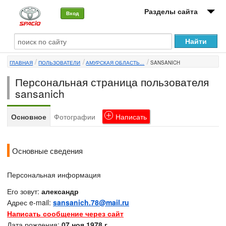
Разделы сайта
Вход
О машине
ГЛАВНАЯ
ПОЛЬЗОВАТЕЛИ
АМУРСКАЯ ОБЛАСТЬ...
SANSANICH
Автоклуб
Персональная страница пользователя
Форумы
sansanich
Сервисы и услуги
Основное
Фотографии
Написать
Новости
Основные сведения
Персональная информация
Его зовут:
александр
Адрес e-mail:
sansanich.78@mail.ru
Написать сообщение через сайт
Дата рождения:
07 ноя 1978 г.