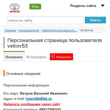
Разделы сайта
Вход
О машине
ГЛАВНАЯ
ПОЛЬЗОВАТЕЛИ
НОВГОРОДСКАЯ ОБЛАСТЬ...
VETROV53
Автоклуб
Персональная страница пользователя
Форумы
vetrov53
Сервисы и услуги
Основное
Фотографии
Написать
Новости
Основные сведения
Персональная информация
Его зовут:
Ветров Василий Иванович
Адрес e-mail:
ivanvi86@bk.ru
Написать сообщение через сайт
Контактный телефон:
89517200103