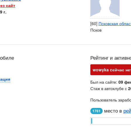
ез сайт
9 г.
[60]
Псковская облас
Псков
мобиле
Рейтинг и активн
wowyka cейчас нет
мация
Был на сайте:
09 фе
Стаж в автоклубе с
2
Пользователь зараб
место в
рей
1761