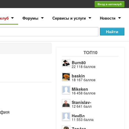
Вход в автоклуб
клуб
Форумы
Сервисы и услуги
Новости
ТОП10
Burn80
22 118 баллов
baskin
18 167 баллов
Mikeken
16 458 баллов
Stanislav-
12 641 балл
афия
НикВл
11 553 балла
Zan4ez