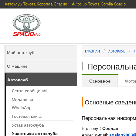
Автоклуб Тойота Королла Спасио :: Autoclub Toyota Corolla Spacio
ГЛАВНАЯ
АВТОКЛУБ
Мой автоклуб
Персональна
О машине
Автоклуб
Основное
Фото
Лента сообщений
Онлайн чат
Основные сведен
WhatsApp
Гостевая книга
Персональная инфор
Устав автоклуба
Его зовут:
Сослан
Участники автоклуба
Адрес e-mail:
soslan2003@