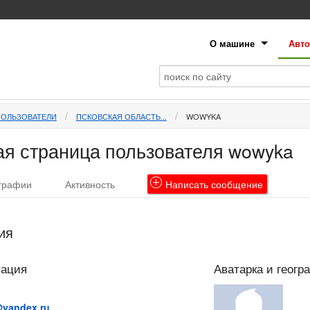
О машине
Авто
ПОЛЬЗОВАТЕЛИ
ПСКОВСКАЯ ОБЛАСТЬ...
WOWYKA
я страница пользователя wowyka
графии
Активность
Написать
сообщение
ия
мация
Аватарка и геогр
yandex.ru