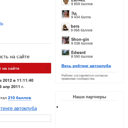
9 859 баллов
Эд
9 434 балла
ть
bers
9 066 баллов
Shon-gin
9 038 баллов
Edward
ость на сайте
8 590 баллов
Весь рейтинг автоклуба
х
 на сайте
Рейтинг составляется согласно
правилам сообщества.
в 2012 в 11:11:40
6 апр 2011 г.
Наши партнеры
отал
210 баллов
тинге автоклуба