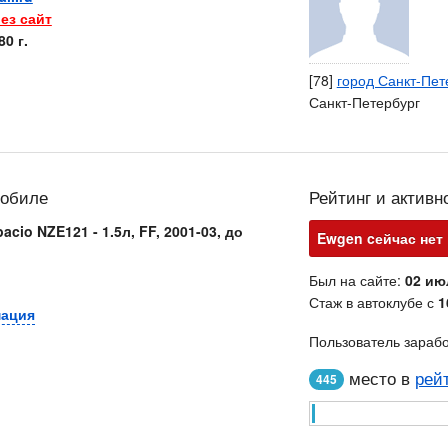
ез сайт
0 г.
[78]
город Санкт-Пет
Санкт-Петербург
мобиле
Рейтинг и активн
acio NZE121 - 1.5л, FF, 2001-03, до
Ewgen cейчас нет 
Был на сайте:
02 ию
Стаж в автоклубе с
1
мация
Пользователь зараб
место в
рей
445