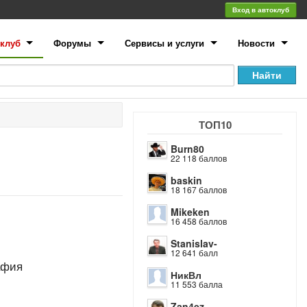
Вход в автоклуб
клуб
Форумы
Сервисы и услуги
Новости
ТОП10
Burn80
22 118 баллов
baskin
18 167 баллов
Mikeken
16 458 баллов
Stanislav-
12 641 балл
афия
НикВл
11 553 балла
Zan4ez