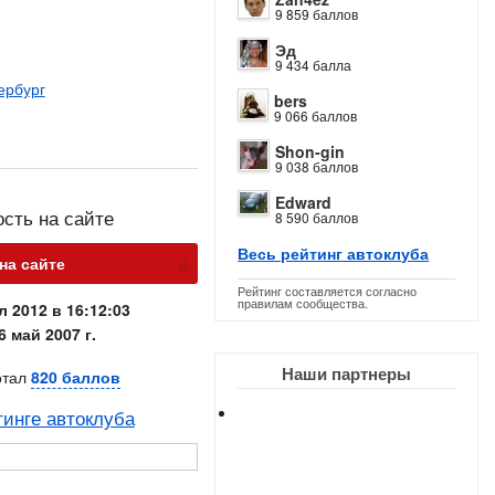
9 859 баллов
Эд
9 434 балла
ербург
bers
9 066 баллов
Shon-gin
9 038 баллов
Edward
ость на сайте
8 590 баллов
Весь рейтинг автоклуба
х
на сайте
Рейтинг составляется согласно
правилам сообщества.
л 2012 в 16:12:03
6 май 2007 г.
Наши партнеры
отал
820 баллов
тинге автоклуба