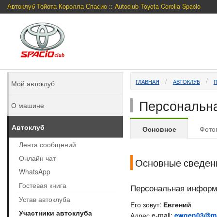
Автоклуб Тойота Королла Спасио :: Autoclub Toyota Corolla Spacio
ГЛАВНАЯ
АВТОКЛУБ
Мой автоклуб
Персональна
О машине
Автоклуб
Основное
Фото
Лента сообщений
Онлайн чат
Основные сведен
WhatsApp
Гостевая книга
Персональная инфор
Устав автоклуба
Его зовут:
Евгений
Участники автоклуба
Адрес e-mail:
ewgen03@ma