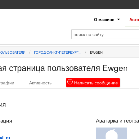
О машине
Авто
ПОЛЬЗОВАТЕЛИ
ГОРОД САНКТ-ПЕТЕРБУРГ...
EWGEN
я страница пользователя Ewgen
графии
Активность
Написать
сообщение
ия
мация
Аватарка и геогр
il.ru