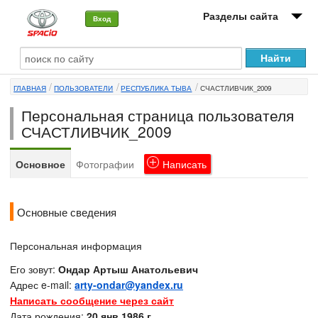
Разделы сайта
Вход
О машине
ГЛАВНАЯ
ПОЛЬЗОВАТЕЛИ
РЕСПУБЛИКА ТЫВА
СЧАСТЛИВЧИК_2009
Автоклуб
Персональная страница пользователя
Форумы
СЧАСТЛИВЧИК_2009
Сервисы и услуги
Основное
Фотографии
Написать
Новости
Основные сведения
Персональная информация
Его зовут:
Ондар Артыш Анатольевич
Адрес e-mail:
arty-ondar@yandex.ru
Написать сообщение через сайт
Дата рождения:
20 янв 1986 г.