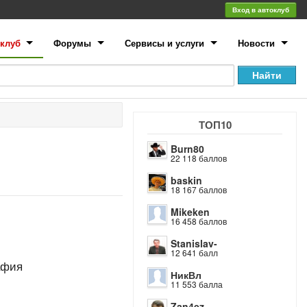
Вход в автоклуб
клуб
Форумы
Сервисы и услуги
Новости
ТОП10
Burn80
22 118 баллов
baskin
18 167 баллов
Mikeken
16 458 баллов
Stanislav-
12 641 балл
афия
НикВл
11 553 балла
Zan4ez