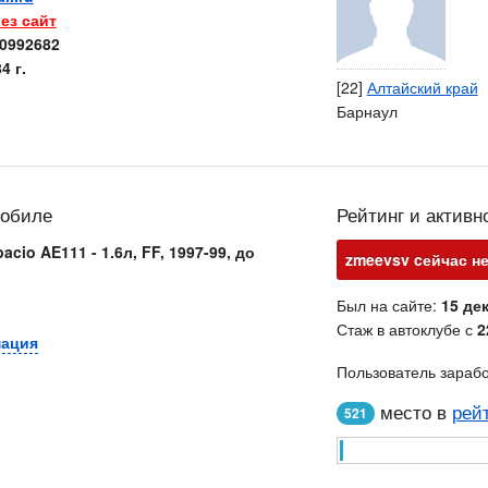
ез сайт
0992682
4 г.
[22]
Алтайский край
Барнаул
мобиле
Рейтинг и активн
acio AE111 - 1.6л, FF, 1997-99, до
zmeevsv cейчас не
Был на сайте:
15 дек
Стаж в автоклубе с
2
мация
Пользователь зараб
место в
рей
521