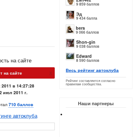
9 859 баллов
Эд
9 434 балла
bers
9 066 баллов
Shon-gin
9 038 баллов
Edward
ость на сайте
8 590 баллов
Весь рейтинг автоклуба
х
т на сайте
Рейтинг составляется согласно
правилам сообщества.
 2011 в 14:27:28
2 июл 2011 г.
Наши партнеры
отал
710 баллов
тинге автоклуба