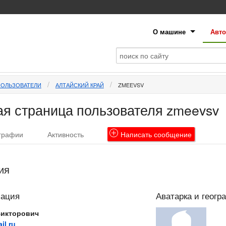
О машине
Авто
ПОЛЬЗОВАТЕЛИ
АЛТАЙСКИЙ КРАЙ
ZMEEVSV
я страница пользователя zmeevsv
графии
Активность
Написать
сообщение
ия
мация
Аватарка и геогр
Викторович
l.ru