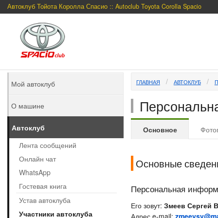
Автоклуб Тойота Королла Спасио :: Autoclub Toyota Corolla Spacio
ГЛАВНАЯ
АВТОКЛУБ
Мой автоклуб
Персональна
О машине
Автоклуб
Основное
Фото
Лента сообщений
Онлайн чат
Основные сведен
WhatsApp
Гостевая книга
Персональная инфор
Устав автоклуба
Его зовут:
Змеев Сергей 
Участники автоклуба
Адрес e-mail:
zmeevsv@mai