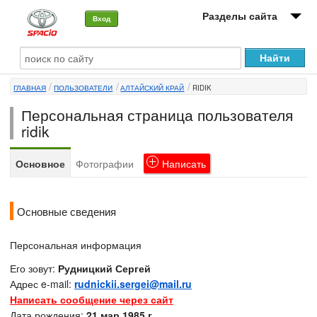
Разделы сайта
Вход
О машине
ГЛАВНАЯ
ПОЛЬЗОВАТЕЛИ
АЛТАЙСКИЙ КРАЙ
RIDIK
Автоклуб
Персональная страница пользователя
Форумы
ridik
Сервисы и услуги
Основное
Фотографии
Написать
Новости
Основные сведения
Персональная информация
Его зовут:
Рудницкий Сергей
Адрес e-mail:
rudnickii.sergei@mail.ru
Написать сообщение через сайт
Дата рождения:
21 мар 1985 г.