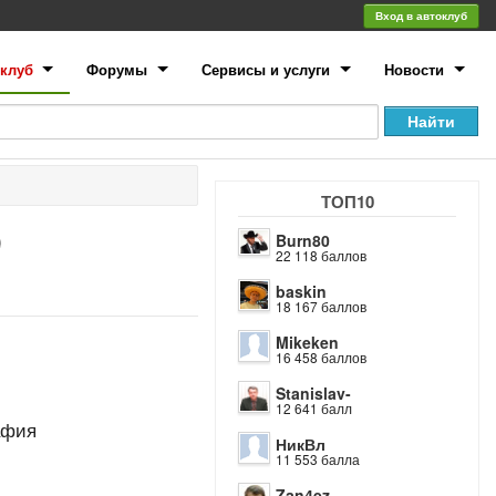
Вход в автоклуб
клуб
Форумы
Сервисы и услуги
Новости
ТОП10
0
Burn80
22 118 баллов
baskin
18 167 баллов
Mikeken
16 458 баллов
Stanislav-
12 641 балл
афия
НикВл
11 553 балла
Zan4ez