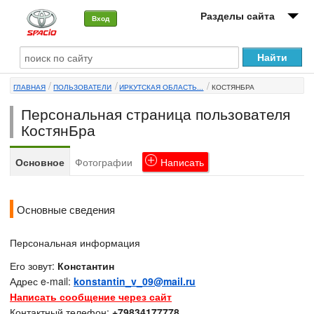
Разделы сайта
Вход
О машине
ГЛАВНАЯ
ПОЛЬЗОВАТЕЛИ
ИРКУТСКАЯ ОБЛАСТЬ...
КОСТЯНБРА
Автоклуб
Персональная страница пользователя
Форумы
КостянБра
Сервисы и услуги
Основное
Фотографии
Написать
Новости
Основные сведения
Персональная информация
Его зовут:
Константин
Адрес e-mail:
konstantin_v_09@mail.ru
Написать сообщение через сайт
Контактный телефон:
+79834177778