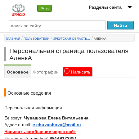
Разделы сайта
Вход
О машине
ГЛАВНАЯ
ПОЛЬЗОВАТЕЛИ
ИРКУТСКАЯ ОБЛАСТЬ...
АЛЕНКА
Автоклуб
Персональная страница пользователя
Форумы
АленкА
Сервисы и услуги
Основное
Фотографии
Написать
Новости
Основные сведения
Персональная информация
Её зовут:
Чувашова Елена Витальевна
Адрес e-mail:
e.chuvashova@mail.ru
Написать сообщение через сайт
Контактный телефон:
89149172851