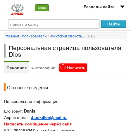
Разделы сайта
Вход
О машине
ГЛАВНАЯ
ПОЛЬЗОВАТЕЛИ
ИРКУТСКАЯ ОБЛАСТЬ...
DIOS
Автоклуб
Персональная страница пользователя
Форумы
Dios
Сервисы и услуги
Основное
Фотографии
Написать
Новости
Основные сведения
Персональная информация
Его зовут:
Denis
Адрес e-mail:
dioskiller@mail.ru
Написать сообщение через сайт
ICQ:
304189347
, он сейчас в режиме