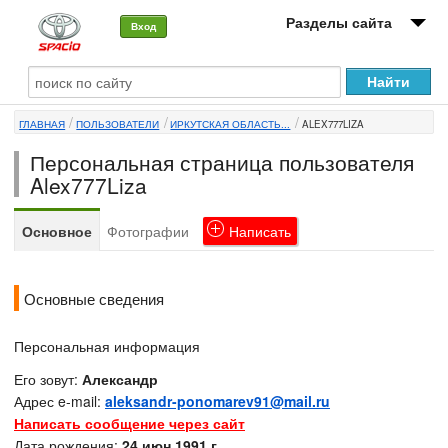
Разделы сайта
Вход
О машине
ГЛАВНАЯ
ПОЛЬЗОВАТЕЛИ
ИРКУТСКАЯ ОБЛАСТЬ...
ALEX777LIZA
Автоклуб
Персональная страница пользователя
Форумы
Alex777Liza
Сервисы и услуги
Основное
Фотографии
Написать
Новости
Основные сведения
Персональная информация
Его зовут:
Александр
Адрес e-mail:
aleksandr-ponomarev91@mail.ru
Написать сообщение через сайт
Дата рождения:
24 июн 1991 г.