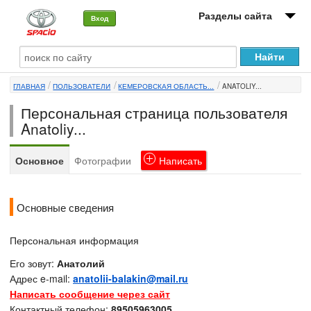
Разделы сайта
Вход
О машине
ГЛАВНАЯ
ПОЛЬЗОВАТЕЛИ
КЕМЕРОВСКАЯ ОБЛАСТЬ...
ANATOLIY...
Автоклуб
Персональная страница пользователя
Форумы
Anatoliy...
Сервисы и услуги
Основное
Фотографии
Написать
Новости
Основные сведения
Персональная информация
Его зовут:
Анатолий
Адрес e-mail:
anatolii-balakin@mail.ru
Написать сообщение через сайт
Контактный телефон:
89505963005