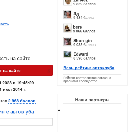
9 859 баллов
Эд
9 434 балла
ласть
bers
9 066 баллов
Shon-gin
9 038 баллов
Edward
ость на сайте
8 590 баллов
Весь рейтинг автоклуба
х
т на сайте
Рейтинг составляется согласно
правилам сообщества.
 2023 в 19:45:29
1 июл 2014 г.
Наши партнеры
отал
2 968 баллов
инге автоклуба