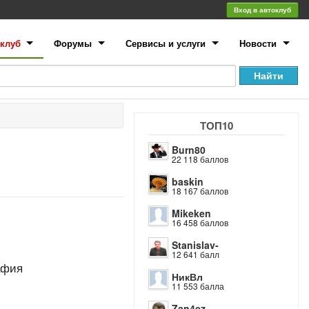
Вход в автоклуб
клуб
Форумы
Сервисы и услуги
Новости
ТОП10
Burn80
22 118 баллов
baskin
18 167 баллов
Mikeken
16 458 баллов
Stanislav-
12 641 балл
афия
НикВл
11 553 балла
Zan4ez