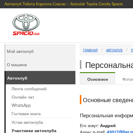
Автоклуб Тойота Королла Спасио :: Autoclub Toyota Corolla Spacio
ГЛАВНАЯ
АВТОКЛУБ
Мой автоклуб
Персональна
О машине
Автоклуб
Основное
Фото
Лента сообщений
Онлайн чат
Основные сведен
WhatsApp
Гостевая книга
Персональная инфор
Устав автоклуба
Его зовут:
Андрей
Участники автоклуба
Адрес e-mail:
43017@list.r