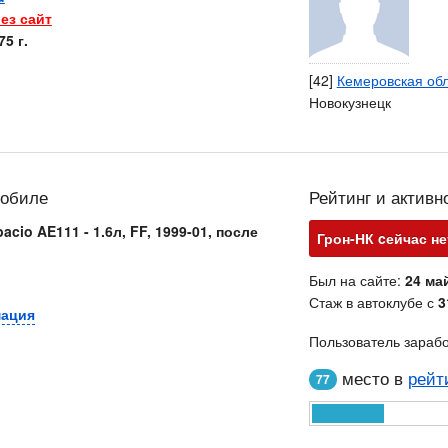
ез сайт
5 г.
[42]
Кемеровская об
Новокузнецк
мобиле
Рейтинг и активн
pacio AE111 - 1.6л, FF, 1999-01, после
Грон-НК cейчас не
Был на сайте:
24 май
Стаж в автоклубе с
3
мация
Пользователь зараб
место в
рейт
77