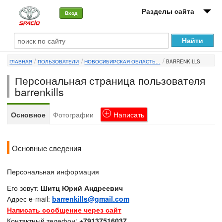
Разделы сайта
Вход
О машине
ГЛАВНАЯ
ПОЛЬЗОВАТЕЛИ
НОВОСИБИРСКАЯ ОБЛАСТЬ...
BARRENKILLS
Автоклуб
Персональная страница пользователя
Форумы
barrenkills
Сервисы и услуги
Основное
Фотографии
Написать
Новости
Основные сведения
Персональная информация
Его зовут:
Шитц Юрий Андреевич
Адрес e-mail:
barrenkills@gmail.com
Написать сообщение через сайт
Контактный телефон:
+79137516037