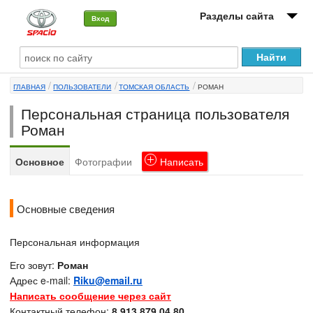
Разделы сайта
Вход
О машине
ГЛАВНАЯ
ПОЛЬЗОВАТЕЛИ
ТОМСКАЯ ОБЛАСТЬ
РОМАН
Автоклуб
Персональная страница пользователя
Форумы
Роман
Сервисы и услуги
Основное
Фотографии
Написать
Новости
Основные сведения
Персональная информация
Его зовут:
Роман
Адрес e-mail:
Riku@email.ru
Написать сообщение через сайт
Контактный телефон:
8 913 879 04 80