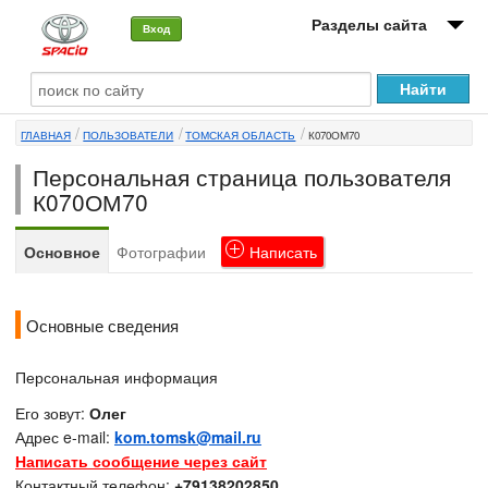
Разделы сайта
Вход
О машине
ГЛАВНАЯ
ПОЛЬЗОВАТЕЛИ
ТОМСКАЯ ОБЛАСТЬ
К070ОМ70
Автоклуб
Персональная страница пользователя
Форумы
К070ОМ70
Сервисы и услуги
Основное
Фотографии
Написать
Новости
Основные сведения
Персональная информация
Его зовут:
Олег
Адрес e-mail:
kom.tomsk@mail.ru
Написать сообщение через сайт
Контактный телефон:
+79138202850