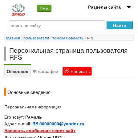
Разделы сайта
Вход
О машине
ГЛАВНАЯ
ПОЛЬЗОВАТЕЛИ
ТОМСКАЯ ОБЛАСТЬ
RFS
Автоклуб
Персональная страница пользователя
Форумы
RFS
Сервисы и услуги
Основное
Фотографии
Написать
Новости
Основные сведения
Персональная информация
Его зовут:
Рамиль
Адрес e-mail:
RS.00000000@yandex.ru
Написать сообщение через сайт
Дата рождения:
16 дек 1971 г.