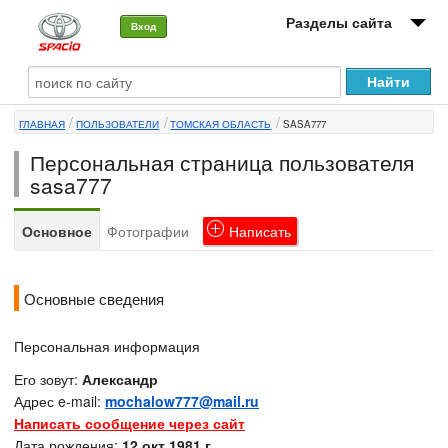
Разделы сайта
Вход
О машине
ГЛАВНАЯ
ПОЛЬЗОВАТЕЛИ
ТОМСКАЯ ОБЛАСТЬ
SASA777
Автоклуб
Персональная страница пользователя
Форумы
sasa777
Сервисы и услуги
Основное
Фотографии
Написать
Новости
Основные сведения
Персональная информация
Его зовут:
Александр
Адрес e-mail:
mochalow777@mail.ru
Написать сообщение через сайт
Дата рождения:
12 окт 1981 г.