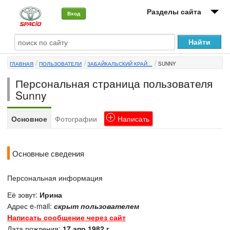
Разделы сайта
Вход
О машине
ГЛАВНАЯ
ПОЛЬЗОВАТЕЛИ
ЗАБАЙКАЛЬСКИЙ КРАЙ...
SUNNY
Автоклуб
Персональная страница пользователя
Форумы
Sunny
Сервисы и услуги
Основное
Фотографии
Написать
Новости
Основные сведения
Персональная информация
Её зовут:
Ирина
Адрес e-mail:
скрыт пользователем
Написать сообщение через сайт
Дата рождения:
17 апр 1982 г.