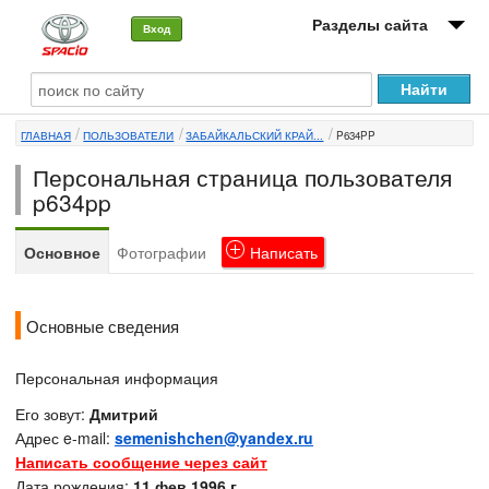
Разделы сайта
Вход
О машине
ГЛАВНАЯ
ПОЛЬЗОВАТЕЛИ
ЗАБАЙКАЛЬСКИЙ КРАЙ...
P634PP
Автоклуб
Персональная страница пользователя
Форумы
p634pp
Сервисы и услуги
Основное
Фотографии
Написать
Новости
Основные сведения
Персональная информация
Его зовут:
Дмитрий
Адрес e-mail:
semenishchen@yandex.ru
Написать сообщение через сайт
Дата рождения:
11 фев 1996 г.