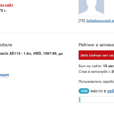
ез сайт
2 г.
[75]
Забайкальский к
мобиле
Рейтинг и активн
pacio AE115 - 1.8л, 4WD, 1997-99, до
zero cейчас нет на
Был на сайте:
15 авг
Стаж в автоклубе с
2
мация
Пользователь зараб
место в
рей
1089