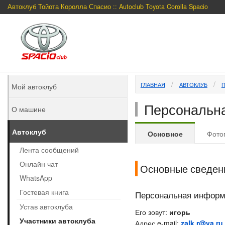
Автоклуб Тойота Королла Спасио :: Autoclub Toyota Corolla Spacio
ГЛАВНАЯ
АВТОКЛУБ
Мой автоклуб
Персональна
О машине
Автоклуб
Основное
Фото
Лента сообщений
Онлайн чат
Основные сведен
WhatsApp
Гостевая книга
Персональная инфор
Устав автоклуба
Его зовут:
игорь
Участники автоклуба
Адрес e-mail:
zalk.r@ya.ru