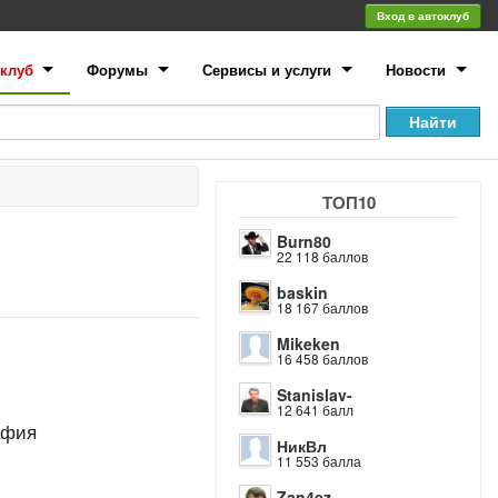
Вход в автоклуб
клуб
Форумы
Сервисы и услуги
Новости
ТОП10
Burn80
22 118 баллов
baskin
18 167 баллов
Mikeken
16 458 баллов
Stanislav-
12 641 балл
афия
НикВл
11 553 балла
Zan4ez