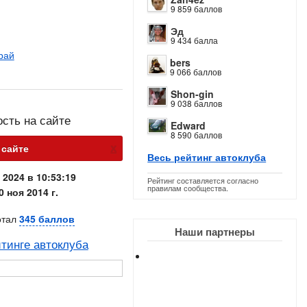
9 859 баллов
Эд
9 434 балла
рай
bers
9 066 баллов
Shon-gin
9 038 баллов
ость на сайте
Edward
8 590 баллов
х
 сайте
Весь рейтинг автоклуба
 2024 в 10:53:19
Рейтинг составляется согласно
правилам сообщества.
0 ноя 2014 г.
отал
345 баллов
Наши партнеры
тинге автоклуба