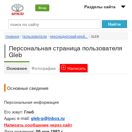
Разделы сайта
Вход
О машине
ГЛАВНАЯ
ПОЛЬЗОВАТЕЛИ
КРАСНОДАРСКИЙ КРАЙ...
GLEB
Автоклуб
Персональная страница пользователя
Форумы
Gleb
Сервисы и услуги
Основное
Фотографии
Написать
Новости
Основные сведения
Персональная информация
Его зовут:
Глеб
Адрес e-mail:
gleb-p@inbox.ru
Написать сообщение через сайт
Дата рождения:
06 ноя 1982 г.