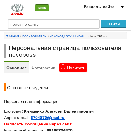
Разделы сайта
Вход
О машине
ГЛАВНАЯ
ПОЛЬЗОВАТЕЛИ
КРАСНОДАРСКИЙ КРАЙ...
NOVOPOSS
Автоклуб
Персональная страница пользователя
Форумы
novoposs
Сервисы и услуги
Основное
Фотографии
Написать
Новости
Основные сведения
Персональная информация
Его зовут:
Клименко Алексей Валентинович
Адрес e-mail:
6704870@mail.ru
Написать сообщение через сайт
Контактный телефон:
89186704870