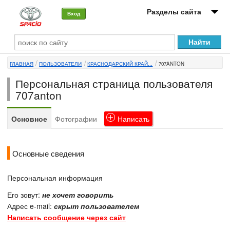
Разделы сайта
Вход
О машине
ГЛАВНАЯ
ПОЛЬЗОВАТЕЛИ
КРАСНОДАРСКИЙ КРАЙ...
707ANTON
Автоклуб
Персональная страница пользователя
Форумы
707anton
Сервисы и услуги
Основное
Фотографии
Написать
Новости
Основные сведения
Персональная информация
Его зовут:
не хочет говорить
Адрес e-mail:
скрыт пользователем
Написать сообщение через сайт