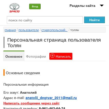
Разделы сайта
Вход
О машине
ГЛАВНАЯ
ПОЛЬЗОВАТЕЛИ
СТАВРОПОЛЬСКИЙ...
ТОЛЯН
Автоклуб
Персональная страница пользователя
Форумы
Толян
Сервисы и услуги
Основное
Фотографии
Написать
Новости
Основные сведения
Персональная информация
Его зовут:
Анатолий
Адрес e-mail:
anatolii_degtyar_2011@mail.ru
Написать сообщение через сайт
Контактный телефон:
8-961-462-64-74 .