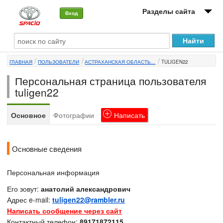
Разделы сайта
Вход
О машине
ГЛАВНАЯ
ПОЛЬЗОВАТЕЛИ
АСТРАХАНСКАЯ ОБЛАСТЬ...
TULIGEN22
Автоклуб
Персональная страница пользователя
Форумы
tuligen22
Сервисы и услуги
Основное
Фотографии
Написать
Новости
Основные сведения
Персональная информация
Его зовут:
анатолий александрович
Адрес e-mail:
tuligen22@rambler.ru
Написать сообщение через сайт
Контактный телефон:
89171872115