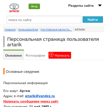
Разделы сайта
Вход
О машине
ГЛАВНАЯ
ПОЛЬЗОВАТЕЛИ
РОСТОВСКАЯ ОБЛАСТЬ...
ARTARIK
Автоклуб
Персональная страница пользователя
Форумы
artarik
Сервисы и услуги
Основное
Фотографии
Написать
Новости
Основные сведения
Персональная информация
Его зовут:
Артем
Адрес e-mail:
artarik@yandex.ru
Написать сообщение через сайт
Дата рождения:
11 май 1985 г.