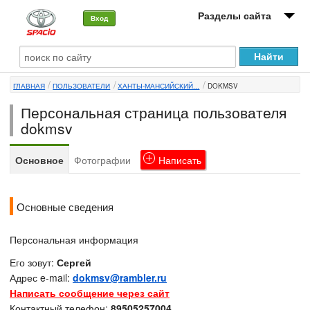
Разделы сайта
Вход
О машине
ГЛАВНАЯ
ПОЛЬЗОВАТЕЛИ
ХАНТЫ-МАНСИЙСКИЙ...
DOKMSV
Автоклуб
Персональная страница пользователя
Форумы
dokmsv
Сервисы и услуги
Основное
Фотографии
Написать
Новости
Основные сведения
Персональная информация
Его зовут:
Сергей
Адрес e-mail:
dokmsv@rambler.ru
Написать сообщение через сайт
Контактный телефон:
89505257004