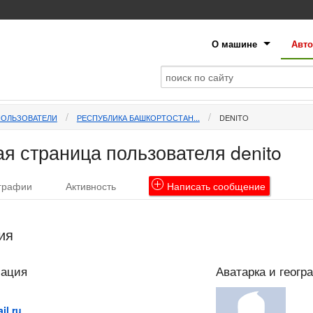
О машине
Авто
ПОЛЬЗОВАТЕЛИ
РЕСПУБЛИКА БАШКОРТОСТАН...
DENITO
я страница пользователя denito
графии
Активность
Написать
сообщение
ия
мация
Аватарка и геогр
il.ru