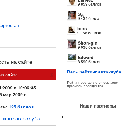
9 859 баллов
Эд
9 434 балла
кортостан
bers
9 066 баллов
Shon-gin
9 038 баллов
Edward
ость на сайте
8 590 баллов
Весь рейтинг автоклуба
х
на сайте
Рейтинг составляется согласно
правилам сообщества.
 2009 в 10:06:35
5 мар 2009 г.
Наши партнеры
отал
125 баллов
тинге автоклуба