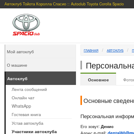
Автоклуб Тойота Королла Спасио :: Autoclub Toyota Corolla Spacio
ГЛАВНАЯ
АВТОКЛУБ
Мой автоклуб
Персональна
О машине
Автоклуб
Основное
Фото
Лента сообщений
Онлайн чат
Основные сведен
WhatsApp
Гостевая книга
Персональная инфор
Устав автоклуба
Его зовут:
Денис
Участники автоклуба
Адрес e-mail:
dental80@ma