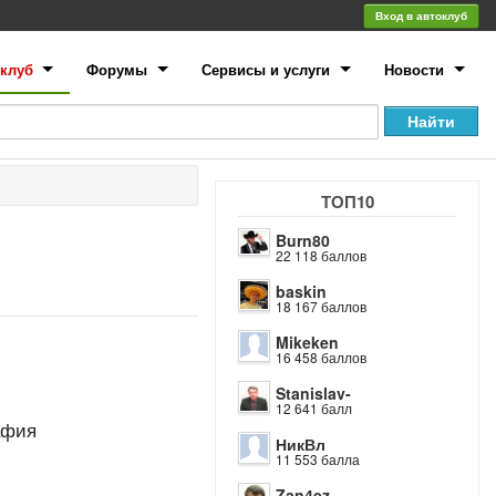
Вход в автоклуб
клуб
Форумы
Сервисы и услуги
Новости
ТОП10
Burn80
22 118 баллов
baskin
18 167 баллов
Mikeken
16 458 баллов
Stanislav-
12 641 балл
афия
НикВл
11 553 балла
Zan4ez