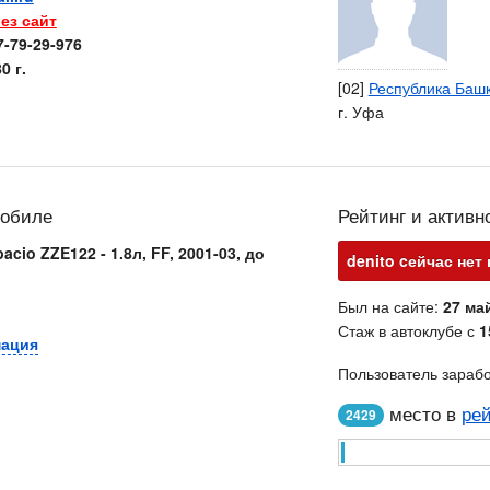
ез сайт
7-79-29-976
0 г.
[02]
Республика Баш
г. Уфа
мобиле
Рейтинг и активн
acio ZZE122 - 1.8л, FF, 2001-03, до
denito cейчас нет 
Был на сайте:
27 май
Стаж в автоклубе с
1
мация
Пользователь зараб
место в
рей
2429