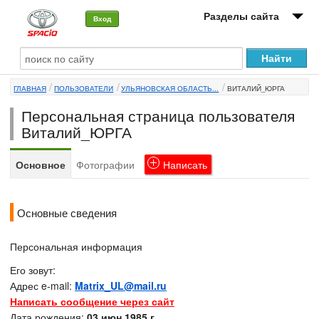
Разделы сайта
Вход
О машине
ГЛАВНАЯ
ПОЛЬЗОВАТЕЛИ
УЛЬЯНОВСКАЯ ОБЛАСТЬ...
ВИТАЛИЙ_ЮРГА
Автоклуб
Персональная страница пользователя
Форумы
Виталий_ЮРГА
Сервисы и услуги
Основное
Фотографии
Написать
Новости
Основные сведения
Персональная информация
Его зовут:
Адрес e-mail:
Matrix_UL@mail.ru
Написать сообщение через сайт
Дата рождения:
03 июн 1985 г.