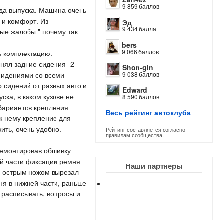
9 859 баллов
да выпуска. Машина очень
 и комфорт. Из
Эд
9 434 балла
ые жалобы " почему так
bers
9 066 баллов
ь комплектацию.
Снял задние сидения -2
Shon-gin
сидениями со всеми
9 038 баллов
о сидений от разных авто и
Edward
ка, в каком кузове не
8 590 баллов
 Вариантов крепления
Весь рейтинг автоклуба
к нему крепление для
ить, очень удобно.
Рейтинг составляется согласно
правилам сообщества.
 Демонтировав обшивку
ей части фиксации ремня
Наши партнеры
на острым ножом вырезал
ня в нижней части, раньше
 расписывать, вопросы и