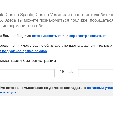
a Corolla Spacio, Corolla Verso или просто автолюбител
б. Здесь вы можете познакомиться поближе, пообщатьс
ю информацию о себе.
ия Вам необходимо
авторизоваться
или
зарегистрироваться
.
ершенно ни к чему Вас не обязывает, но дает ряд дополнительных
м подробнее прямо сейчас
.
мментарий без регистрации
*
E-mail:
мя автора комментария не должно совпадать с
логинами уча
автоклуба