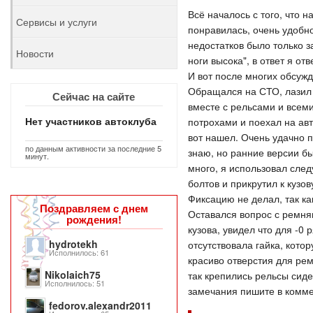
Всё началось с того, что
Сервисы и услуги
понравилась, очень удобн
недостатков было только 
Новости
ноги высока", в ответ я от
И вот после многих обсуж
Обращался на СТО, лазил в
Сейчас на сайте
вместе с рельсами и всем
Нет участников автоклуба
потрохами и поехал на авт
вот нашел. Очень удачно 
по данным активности за последние 5
знаю, но ранние версии бы
минут.
много, я использовал сле
болтов и прикрутил к кузо
Фиксацию не делал, так ка
Поздравляем с днем
Оставался вопрос с ремням
рождения!
кузова, увидел что для -0
hydrotekh
отсутствовала гайка, кото
Исполнилось: 61
красиво отверстия для ре
Nikolaich75
так крепились рельсы сиде
Исполнилось: 51
замечания пишите в комме
fedorov.alexandr2011