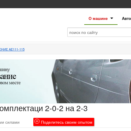
О машине
Авто
ЕНИЕ AE111-115
омплектаци 2-0-2 на 2-3
ими силами
Поделитесь своим опытом