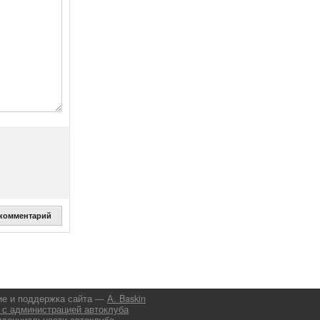
 комментарий
ие и поддержка сайта —
А. Baskin
 с администрацией автоклуба
иденциальности автоклуба