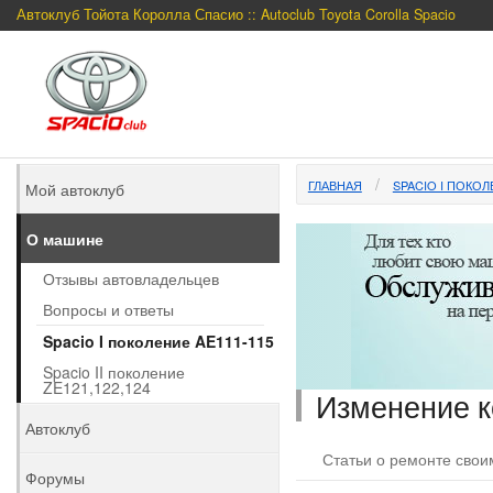
Автоклуб Тойота Королла Спасио :: Autoclub Toyota Corolla Spacio
ГЛАВНАЯ
SPACIO I ПОКОЛ
Мой автоклуб
О машине
Отзывы автовладельцев
Вопросы и ответы
Spacio I поколение AE111-115
Spacio II поколение
ZE121,122,124
Изменение к
Автоклуб
Статьи о ремонте сво
Форумы