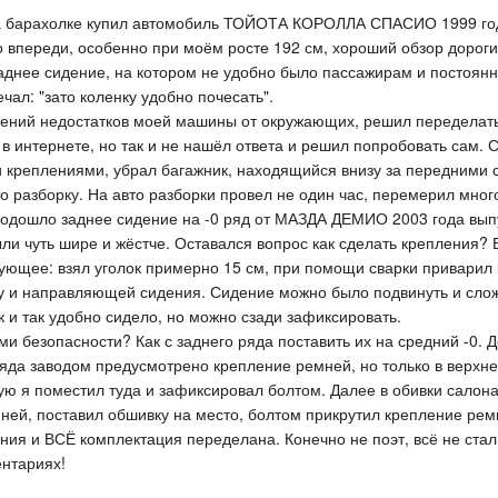
 на барахолке купил автомобиль ТОЙОТА КОРОЛЛА СПАСИО 1999 го
о впереди, особенно при моём росте 192 см, хороший обзор дороги
заднее сидение, на котором не удобно было пассажирам и постоянн
вечал: "зато коленку удобно почесать".
дений недостатков моей машины от окружающих, решил переделат
 интернете, но так и не нашёл ответа и решил попробовать сам. 
и креплениями, убрал багажник, находящийся внизу за передними 
о разборку. На авто разборки провел не один час, перемерил мног
подошло заднее сидение на -0 ряд от МАЗДА ДЕМИО 2003 года выпус
ли чуть шире и жёстче. Оставался вопрос как сделать крепления?
дующее: взял уголок примерно 15 см, при помощи сварки приварил 
ву и направляющей сидения. Сидение можно было подвинуть и слож
к и так удобно сидело, но можно сзади зафиксировать.
и безопасности? Как с заднего ряда поставить их на средний -0.
 ряда заводом предусмотрено крепление ремней, но только в верхн
рую я поместил туда и зафиксировал болтом. Далее в обивки сало
мней, поставил обшивку на место, болтом прикрутил крепление рем
ния и ВСЁ комплектация переделана. Конечно не поэт, всё не стал
нтариях!