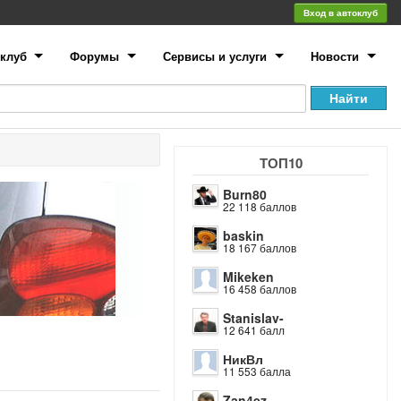
Вход в автоклуб
клуб
Форумы
Сервисы и услуги
Новости
ТОП10
Burn80
22 118 баллов
baskin
18 167 баллов
Mikeken
16 458 баллов
Stanislav-
12 641 балл
НикВл
11 553 балла
Zan4ez