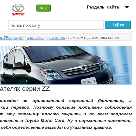
Разделы сайта
Вход
О машине
Е ZE121,122,124
О МАШИНЕ
ДВИГАТЕЛЬ
РЕКВИЕМ О ДВИГАТЕЛЯХ СЕРИИ...
Автоклуб
Форумы
Сервисы и услуги
Новости
гателях серии ZZ
приведен не оригинальный сервисный бюллетень, а
ский перевод. Поэтому большие любители соблюдения
т эту страницу просто закрыть и по всем вопросам
твенно в Toyota Motor Corp. Ну а нормальные читатели,
 себя определенные выводы из указанных фактов.