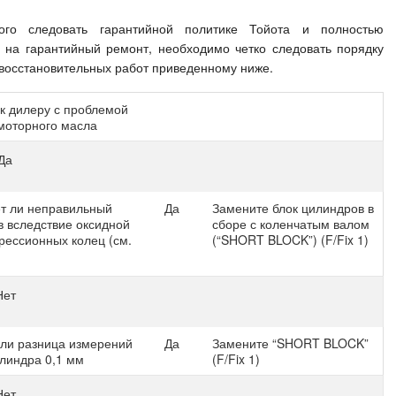
ого следовать гарантийной политике Тойота и полностью
 на гарантийный ремонт, необходимо четко следовать порядку
 восстановительных работ приведенному ниже.
к дилеру с проблемой
моторного масла
Да
ет ли неправильный
Да
Замените блок цилиндров в
в вследствие оксидной
сборе с коленчатым валом
рессионных колец (см.
(“SHORT BLOCK”) (F/Fix 1)
Нет
 ли разница измерений
Да
Замените “SHORT BLOCK”
линдра 0,1 мм
(F/Fix 1)
Нет