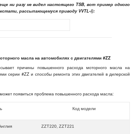
еще ни разу не видел настоящего TSB, вот пример одного
, кстати, рассыпающемуся приводу VVTL-i):
торного масла на автомобилях с двигателями #ZZ
сывает причины повышенного расхода моторного масла на
ями серии #ZZ и способы ремонта этих двигателей в дилерской
 может появиться проблема повышенного расхода масла:
ь
Код модели
Англия
ZZT220, ZZT221