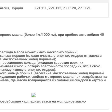
Англия, Турция
ZZE111, ZZE112, ZZE120, ZZE121
рного масла (более 1л./1000 км), при пробеге автомобиля 40
асхода масла может иметь несколько причин:
кольца поршня (плохая очистка стенок цилиндров от масла в
а маслосъемных колец поршней);
мпрессионного кольца (оксидная коррозия верхних
зывает износ и потерю эластичности последних, что в свою
льному износу стенок цилиндров);
ного кольца поршня (залегание маслосъемных колец поршней
ухудшения рабочих свойств моторного масла при воздействии на
канале, где масло возвращается из головки цилиндров в картер и
воздействия картерных газов на моторное масло