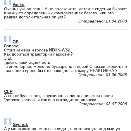
Vasko
Очень нужная вещь. А не подскажите: детские сидения бывают
в каких-то определенных комплектациях базово, или это
редкая дополнительная опция?
Отправлено: 21.04.2008
OS
Вопрос:
Стоит камера и голова ND3N-W52.
Как добиться траекторий парковки?
З.Ы.
-диск с навигацией есть
-в инженерное меню по букварю для новой Спаськи входил, но
там опция вроде бы отвечающая за камеру НЕАКТИВНА ?
Отправлено: 01.06.2008
CLR
А кто нибудь знает, в аукционных листах пишется опция
"детское кресло" и как она выглядит по японски
Отправлено: 03.07.2008
Gychok
А у меня камера не так выглядит, она запихнута под выступ