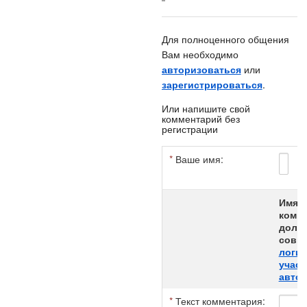
Для полноценного общения
Вам необходимо
авторизоваться
или
зарегистрироваться
.
Или напишите свой
комментарий без
регистрации
*
Ваше имя:
*
Имя а
комме
долж
совпа
логи
участ
авток
*
Текст комментария: