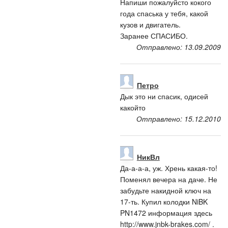
Напиши пожалуйсто кокого
года спаська у тебя, какой
кузов и двигатель.
Заранее СПАСИБО.
Отправлено: 13.09.2009
Петро
Дык это ни спасик, одисей
какойто
Отправлено: 15.12.2010
НикВл
Да-а-а-а, уж. Хрень какая-то!
Поменял вечера на даче. Не
забудьте накидной ключ на
17-ть. Купил колодки NiBK
PN1472 информация здесь
http://www.jnbk-brakes.com/ .