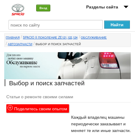
Разделы сайта
Вход
О машине
ГЛАВНАЯ
SPACIO II ПОКОЛЕНИЕ ZE121,122,124
ОБСЛУЖИВАНИЕ
Автоклуб
АВТОЗАПЧАСТИ
ВЫБОР И ПОИСК ЗАПЧАСТЕЙ
Форумы
Сервисы и услуги
Новости
Выбор и поиск запчастей
Статьи о ремонте своими силами
Поделитесь своим опытом
Каждый владелец машины
периодически заказывает и
меняет те или иные запчасти.