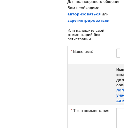
Для полноценного общения
Вам необходимо
авторизоваться
или
зарегистрироваться
.
Или напишите свой
комментарий без
регистрации
*
Ваше имя:
*
Имя а
комме
долж
совпа
логи
участ
авток
*
Текст комментария: