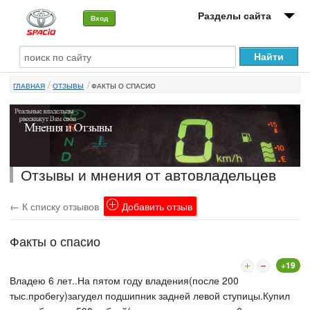
Разделы сайта
Вход
О машине
ГЛАВНАЯ
ОТЗЫВЫ
ФАКТЫ О СПАСИО
Автоклуб
Форумы
Сервисы и услуги
Отзывы и мнения от автовладельцев
Новости
← К списку отзывов
Добавить отзыв
Факты о спасио
+19
Владею 6 лет..На пятом году владения(после 200
тыс.пробегу)загудел подшипник задней левой ступицы.Купил