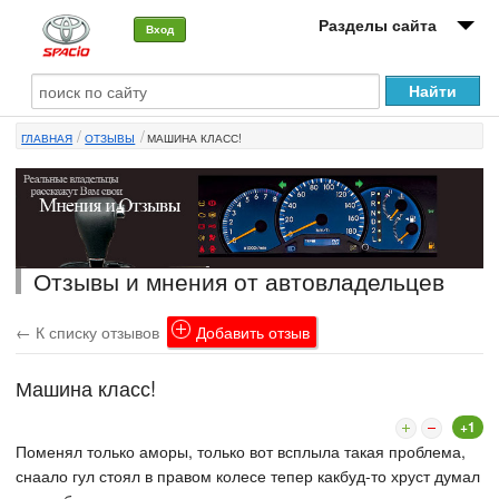
Разделы сайта
Вход
О машине
ГЛАВНАЯ
ОТЗЫВЫ
МАШИНА КЛАСС!
Автоклуб
Форумы
Сервисы и услуги
Отзывы и мнения от автовладельцев
Новости
← К списку отзывов
Добавить отзыв
Машина класс!
+1
Поменял только аморы, только вот всплыла такая проблема,
снаало гул стоял в правом колесе тепер какбуд-то хруст думал