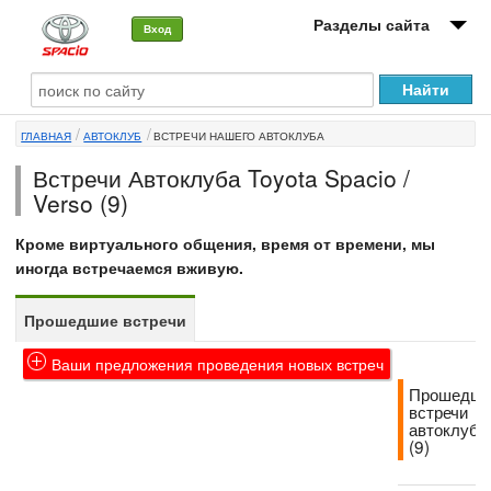
Разделы сайта
Вход
О машине
ГЛАВНАЯ
АВТОКЛУБ
ВСТРЕЧИ НАШЕГО АВТОКЛУБА
Автоклуб
Встречи Автоклуба Toyota Spacio /
Форумы
Verso (9)
Сервисы и услуги
Кроме виртуального общения, время от времени, мы
иногда встречаемся вживую.
Новости
Прошедшие встречи
Ваши предложения проведения новых встреч
Прошедши
встречи
автоклуба
(9)