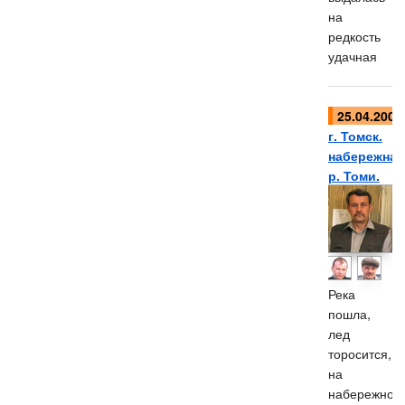
на
редкость
удачная
25.04.2006
г. Томск.
набережная
р. Томи.
Река
пошла,
лед
торосится,
на
набережной