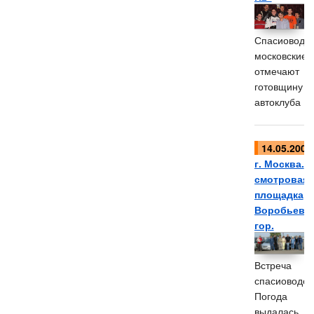
Спасиоводы
московские
отмечают
готовщину
автоклуба
14.05.2006
г. Москва.
смотровая
площадка
Воробьевы
гор.
Встреча
спасиоводов
Погода
выдалась