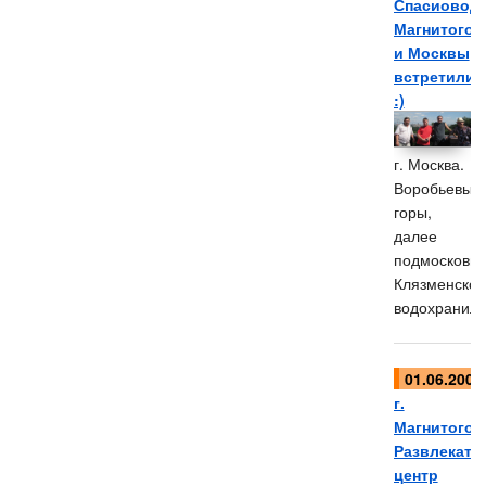
Спасиовод
Магнитогор
и Москвы
встретилис
:)
г. Москва.
Воробьевы
горы,
далее
подмосковье
Клязменское
водохранил
01.06.2007
г.
Магнитогор
Развлекате
центр