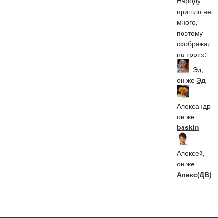
Народу
пришло не
много,
поэтому
соображали
на троих:
Эд,
он же
Эд
Александр,
он же
baskin
Алексей,
он же
Алекс(ДВ)