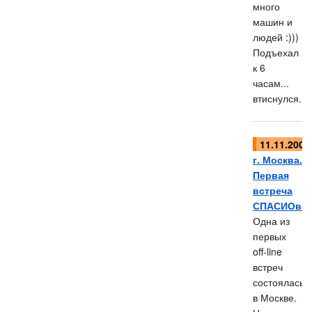
много
машин и
людей :)))
Подъехал
к 6
часам...
втиснулся...
11.11.2005
г. Москва.
Первая
встреча
СПАСИОво
Одна из
первых
off-line
встреч
состоялась
в Москве.