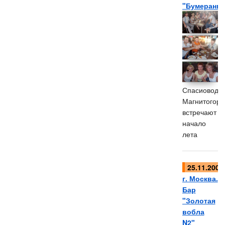
"Бумеранг"
Спасиоводы
Магнитогорс
встречают
начало
лета
25.11.2006
г. Москва.
Бар
"Золотая
вобла
N2"