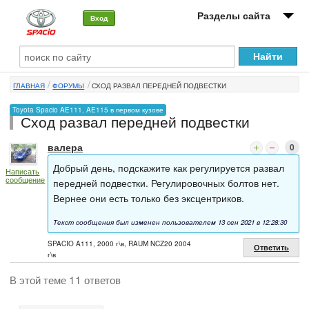
Разделы сайта
Вход
О машине
ГЛАВНАЯ
ФОРУМЫ
СХОД РАЗВАЛ ПЕРЕДНЕЙ ПОДВЕСТКИ
Автоклуб
Toyota Spacio AE111, AE115 в первом кузове
Сход развал передней подвестки
Форумы
валера
0
Сервисы и услуги
Добрый день, подскажите как регулируется развал
Написать
сообщение
Новости
передней подвестки. Регулировочных болтов нет.
Вернее они есть только без эксцентриков.
Текст сообщения был изменен пользователем 13 сен 2021 в 12:28:30
SPACIO A111, 2000 г\в, RAUM NCZ20 2004
Ответить
г\в
В этой теме 11 ответов