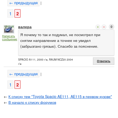
← предыдущая
|
1
2
валера
0
Я почему то так и подумал, не посмотрел при
Написать
сообщение
снятии направление а точнее не увидел
(забрызгано грязью). Спасибо за пояснение.
SPACIO A111, 2000 г\в, RAUM NCZ20 2004
Ответить
г\в
← предыдущая
|
1
2
←
К списку тем "Toyota Spacio AE111, AE115 в первом кузове"
←
В начало к списку форумов