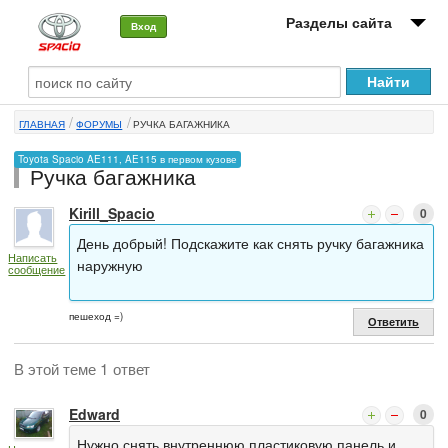
Разделы сайта
Вход
О машине
ГЛАВНАЯ
ФОРУМЫ
РУЧКА БАГАЖНИКА
Автоклуб
Toyota Spacio AE111, AE115 в первом кузове
Ручка багажника
Форумы
Kirill_Spacio
0
Сервисы и услуги
День добрый! Подскажите как снять ручку багажника
Написать
Новости
наружную
сообщение
пешеход =)
Ответить
В этой теме 1 ответ
Edward
0
Нужно снять внутреннюю пластиковую панель и