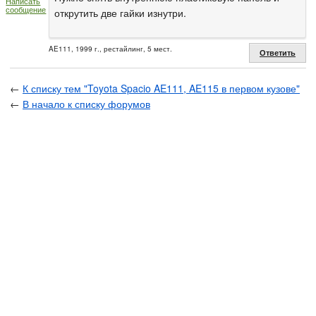
Написать
сообщение
открутить две гайки изнутри.
AE111, 1999 г., рестайлинг, 5 мест.
Ответить
←
К списку тем "Toyota Spacio AE111, AE115 в первом кузове"
←
В начало к списку форумов