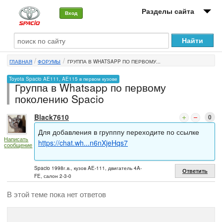
Разделы сайта
Вход
О машине
ГЛАВНАЯ
ФОРУМЫ
ГРУППА В WHATSAPP ПО ПЕРВОМУ...
Автоклуб
Toyota Spacio AE111, AE115 в первом кузове
Группа в Whatsapp по первому
Форумы
поколению Spacio
Сервисы и услуги
Black7610
0
Новости
Для добавления в групппу переходите по ссылке
Написать
https://chat.wh...n6nXjeHqs7
сообщение
Spacio 1998г.в., кузов AE-111, двигатель 4A-
Ответить
FE, салон 2-3-0
В этой теме пока нет ответов