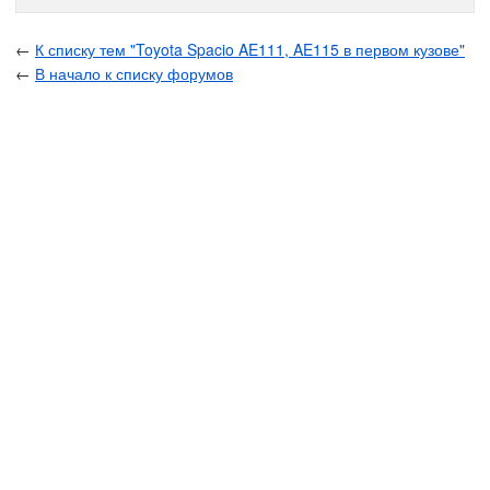
←
К списку тем "Toyota Spacio AE111, AE115 в первом кузове"
←
В начало к списку форумов