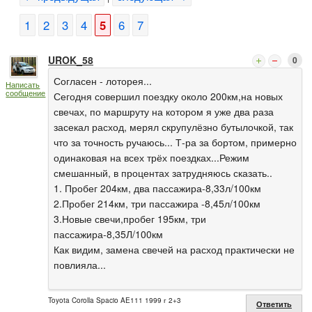
1
2
3
4
5
6
7
UROK_58
0
Согласен - лоторея...
Написать
сообщение
Сегодня совершил поездку около 200км,на новых
свечах, по маршруту на котором я уже два раза
засекал расход, мерял скрупулёзно бутылочкой, так
что за точность ручаюсь... Т-ра за бортом, примерно
одинаковая на всех трёх поездках...Режим
смешанный, в процентах затрудняюсь сказать..
1. Пробег 204км, два пассажира-8,33л/100км
2.Пробег 214км, три пассажира -8,45л/100км
3.Новые свечи,пробег 195км, три
пассажира-8,35Л/100км
Как видим, замена свечей на расход практически не
повлияла...
Toyota Corolla Spacio AE111 1999 г 2+3
Ответить