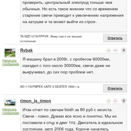
проверить, центральный электрод тоньше чем
обычные. Но есть такое мнение что со временем
старение свечи приводит к увеличению напряжения
на катушке и та может выйти из строя.
TA-NZE121N-FPPVK. Живу сам и не мешаю
Ответить
остальным
Rybak
0
Я машину брал в 2009г. с пробегом 60000км,
Написать
сообщение
наездил с того около 30000км, свечи даже не
выкручивал, до сих пор проблем нет.
AE111N-FWPEK 4AFE 5-SEATER 1999 г.в.
Ответить
timon_is_timon
0
Итак отчет по свечам bosh за 80 руб с эксиста.
Написать
сообщение
Свечи - говно. Думаю все ясно и понятно. Мы их
поставили к отцу в двиг 1nz. Двигатель в идеальном
состоянии, авто 2006 года. Короче начались