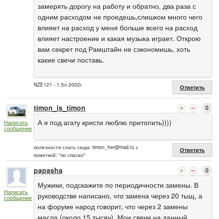
замерять дорогу на работу и обратно, два раза с
одним расходом не проедешь,слишком много чего
влияет на расход у меня больше всего на расход
влияет настроение и какая музыка играет. Открою
вам секрет под Рамштайн не сэкономишь, хоть
какие свечи поставь.
NZE121 - 1.5л 2002г
Ответить
timon_is_timon
0
А я под агату кристи люблю притопить))))
Написать
сообщение
полезности слать сюда:
timon_her@mail.ru
с
Ответить
пометкой: "по спасио"
papasha
0
Мужики, подскажите по периодичности замены. В
Написать
руководстве написано, что замена через 20 тыщ, а
сообщение
на форуме народ говорит, что через 2 замены
масла (около 15 тысяч). Мои свечи на данный