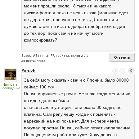
момент прошли около 18 тысяч и никакого
дискомфорта я пока не испытываю (машинка едет,
не дергается, пропусков нет и т.д.) так вот я и
думаю стоит ли искать добра от добра или ездить
до тех пор, пока свечи не начнут мозги
компосировать?
Spacio, AE111-1,6, FF, 1997 год, салон 2-2-2,
Ответить
до рестайлинга
Yaruzh
0
За себя могу сказать - свечи с Японии, было 80000
Написать
сейчас 100 ткм
сообщение
Denso ирридиевые power. Не знаю когда меняли их,
по идее должны были
с начала эксплуатации - они около 30 ходят, не
платина. Сам репу чешу когда их поменять -
нареканий на них пока нет. Для эксперимента
покупал простые Denso, сейчас лежат как запасные.
По ощущениям работали хуже. Хочу денсо тт