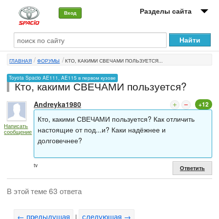
Разделы сайта
Вход
О машине
ГЛАВНАЯ
ФОРУМЫ
КТО, КАКИМИ СВЕЧАМИ ПОЛЬЗУЕТСЯ...
Автоклуб
Toyota Spacio AE111, AE115 в первом кузове
Кто, какими СВЕЧАМИ пользуется?
Форумы
Andreyka1980
+12
Сервисы и услуги
Кто, какими СВЕЧАМИ пользуется? Как отличить
Написать
Новости
настоящие от под...и? Каки надёжнее и
сообщение
долговечнее?
tv
Ответить
В этой теме 63 ответа
← предыдущая
следующая →
|