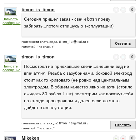
timon_is_timon
0
Сегодня пришел заказ - свечи bosh поеду
Написать
сообщение
забирать...потом отпишусь о эксплуатации)
полезности слать сюда:
timon_her@mail.ru
с
Ответить
пометкой: "по спасио"
timon_is_timon
0
Посмотрел на приехавшие свечи...внешний вид не
Написать
сообщение
впечатлил. Резьба с зазубринами, боковой электрод
стоит как то кривовато (не ровно над центральным
электродом. В общем качество явно не ахти (стоило
ожидать 80 руб за 1 шт) посмотрим как покажут себя
на стенде проверочном и далее если до этого
дойдет в эксплуатации.
полезности слать сюда:
timon_her@mail.ru
с
Ответить
пометкой: "по спасио"
Mikeken
0