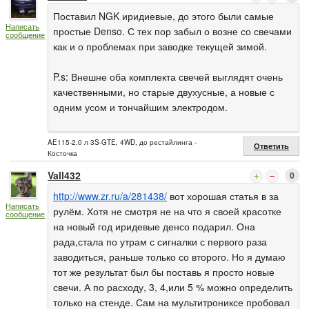
Поставил NGK иридиевые, до этого были самые
Написать
простые Denso. С тех пор забыл о возне со свечами
сообщение
как и о проблемах при заводке текущей зимой.
P.s: Внешне оба комплекта свечей выглядят очень
качественными, но старые двухусные, а новые с
одним усом и тончайшим электродом.
AE115-2.0 л 3S-GTE, 4WD, до рестайлинга -
Ответить
Косточка
Vall432
0
http://www.zr.ru/a/281438/
вот хорошая статья в за
Написать
рулём. Хотя не смотря не на что я своей красотке
сообщение
на новый год иридевые денсо подарил. Она
рада,стала по утрам с сигналки с первого раза
заводиться, раньше только со второго. Но я думаю
тот же результат был бы поставь я просто новые
свечи. А по расходу, 3, 4,или 5 % можно определить
только на стенде. Сам на мультитрониксе пробовал