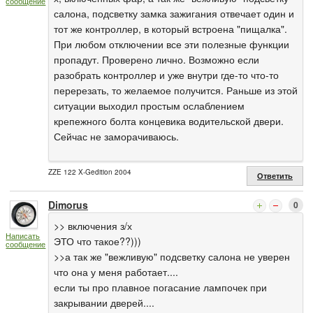
сообщение
салона, подсветку замка зажигания отвечает один и
тот же контроллер, в который встроена "пищалка".
При любом отключении все эти полезные функции
пропадут. Проверено лично. Возможно если
разобрать контроллер и уже внутри где-то что-то
перерезать, то желаемое получится. Раньше из этой
ситуации выходил простым ослаблением
крепежного болта концевика водительской двери.
Сейчас не заморачиваюсь.
ZZE 122 X-Gedition 2004
Ответить
Dimorus
0
>> включения з/х
Написать
ЭТО что такое??)))
сообщение
>>а так же "вежливую" подсветку салона не уверен
что она у меня работает....
если ты про плавное погасание лампочек при
закрывании дверей....