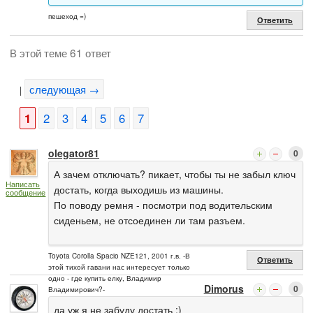
пешеход =)
Ответить
В этой теме 61 ответ
следующая →
|
1
2
3
4
5
6
7
olegator81
0
А зачем отключать? пикает, чтобы ты не забыл ключ
Написать
достать, когда выходишь из машины.
сообщение
По поводу ремня - посмотри под водительским
сиденьем, не отсоединен ли там разъем.
Toyota Corolla Spacio NZE121, 2001 г.в. -В
Ответить
этой тихой гавани нас интересует только
одно - где купить елку, Владимир
Dimorus
0
Владимирович?-
да уж я не забуду достать :)