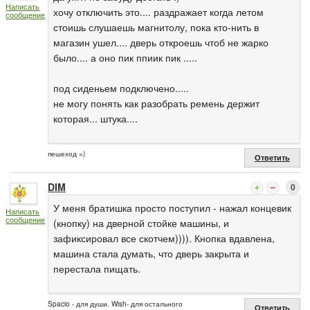
Написать
хочу отключить это.... раздражает когда летом
сообщение
стоишь слушаешь магнитолу, пока кто-нить в
магазин ушел.... дверь откроешь чтоб не жарко
было.... а оно пик ппиик пик .....
под сиденьем подключено.....
не могу понять как разобрать ремень держит
которая... штука....
пешеход =)
Ответить
DIM
0
У меня братишка просто поступил - нажал концевик
Написать
сообщение
(кнопку) на дверной стойке машины, и
зафиксировал все скотчем)))). Кнопка вдавлена,
машина стала думать, что дверь закрыта и
перестала пищать.
Spacio - для души. Wish- для остального
Ответить