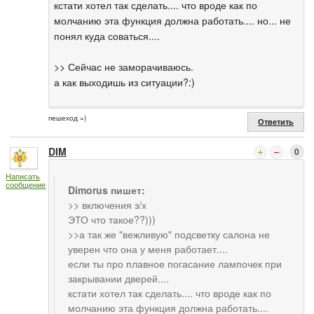
кстати хотел так сделать.... что вроде как по
молчанию эта функция должна работать.... но... не
понял куда соваться....
>> Сейчас не заморачиваюсь.
а как выходишь из ситуации?:)
пешеход =)
Ответить
DIM
0
Написать
сообщение
Dimorus пишет:
>> включения з/х
ЭТО что такое??)))
>>а так же "вежливую" подсветку салона не
уверен что она у меня работает....
если ты про плавное погасание лампочек при
закрывании дверей....
кстати хотел так сделать.... что вроде как по
молчанию эта функция должна работать....