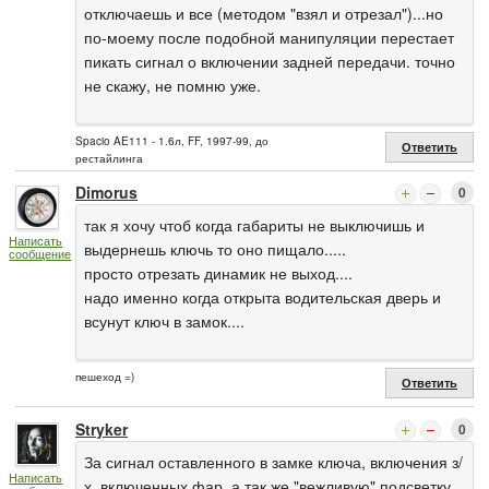
отключаешь и все (методом "взял и отрезал")...но
по-моему после подобной манипуляции перестает
пикать сигнал о включении задней передачи. точно
не скажу, не помню уже.
Spacio AE111 - 1.6л, FF, 1997-99, до
Ответить
рестайлинга
Dimorus
0
так я хочу чтоб когда габариты не выключишь и
Написать
выдернешь ключь то оно пищало.....
сообщение
просто отрезать динамик не выход....
надо именно когда открыта водительская дверь и
всунут ключ в замок....
пешеход =)
Ответить
Stryker
0
За сигнал оставленного в замке ключа, включения з/
Написать
х, включенных фар, а так же "вежливую" подсветку