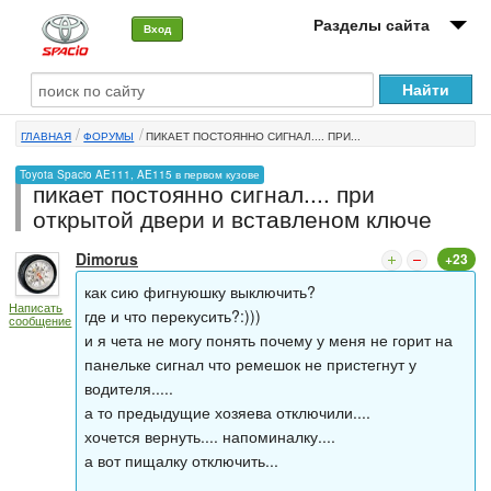
Разделы сайта
Вход
О машине
ГЛАВНАЯ
ФОРУМЫ
ПИКАЕТ ПОСТОЯННО СИГНАЛ.... ПРИ...
Автоклуб
Toyota Spacio AE111, AE115 в первом кузове
пикает постоянно сигнал.... при
Форумы
открытой двери и вставленом ключе
Сервисы и услуги
Dimorus
+23
Новости
как сию фигнуюшку выключить?
Написать
где и что перекусить?:)))
сообщение
и я чета не могу понять почему у меня не горит на
панельке сигнал что ремешок не пристегнут у
водителя.....
а то предыдущие хозяева отключили....
хочется вернуть.... напоминалку....
а вот пищалку отключить...