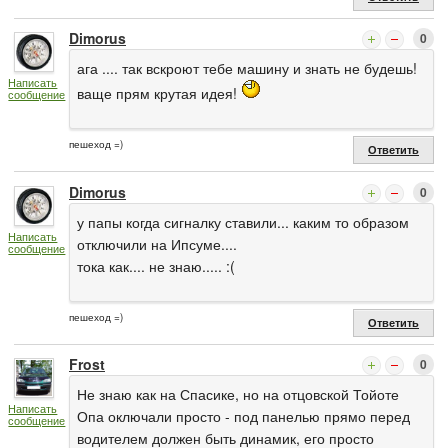
Dimorus
0
ага .... так вскроют тебе машину и знать не будешь!
Написать
ваще прям крутая идея!
сообщение
пешеход =)
Ответить
Dimorus
0
у папы когда сигналку ставили... каким то образом
Написать
отключили на Ипсуме....
сообщение
тока как.... не знаю..... :(
пешеход =)
Ответить
Frost
0
Не знаю как на Спасике, но на отцовской Тойоте
Написать
Опа оключали просто - под панелью прямо перед
сообщение
водителем должен быть динамик, его просто