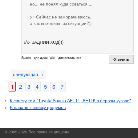
но... не понял куда соваться....
>> Сейчас не заморачиваюсь.
а как выходишь из ситуации?:)
з/х- ЗАДНИЙ ХОД)))
Spacio - для души. Wish- для остального
Ответить
следующая →
|
1
2
3
4
5
6
7
←
К списку тем "Toyota Spacio AE111, AE115 в первом кузове"
←
В начало к списку форумов
© 2005-2026 Все права защищены