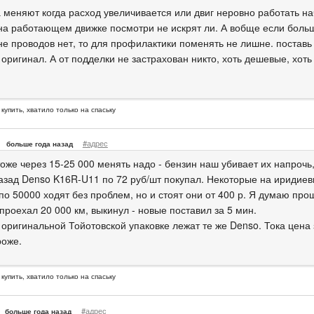
 меняют когда расход увеличивается или двиг неровно работать на
 на работающем движке посмотри не искрят ли. А вобще если бол
не проводов нет, то для профилактики поменять не лишне. поставь
оригинал. А от подделки не застрахован никто, хоть дешевые, хоть
 купить, хватило только на спаську
#адрес
больше года назад
оже через 15-25 000 менять надо - бензин наш убивает их напрочь,
азад Denso K16R-U11 по 72 руб/шт покупал. Некоторые на иридие
 по 50000 ходят без проблем, но и стоят они от 400 р. Я думаю пр
проехал 20 000 км, выкинул - новые поставил за 5 мин.
 оригинальной Тойотовской упаковке лежат те же Denso. Тока цена з
роже.
 купить, хватило только на спаську
#адрес
больше года назад