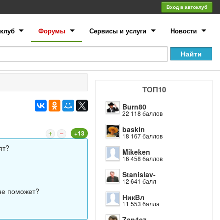
Вход в автоклуб
клуб
Форумы
Сервисы и услуги
Новости
ТОП10
Burn80
22 118 баллов
baskin
+13
18 167 баллов
ят?
Mikeken
16 458 баллов
Stanislav-
12 641 балл
 не поможет?
НикВл
11 553 балла
Zan4ez