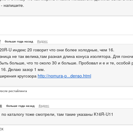
 - напишите.
O
#адрес
больше года назад
20R-U индекс 20 говорит что они более холодные, чем 16.
зница не так велика,там разная длина конуса изолятора. Для гоноч
быть больше, что то около 30 и больше. Пробовал и е и те, особой
 16. Делаю зазор 1 мм.
ширения кругозора
http://nomura-p...denso.html
после рестайлинга
с
#адрес
больше года назад
, по каталогу тоже смотрели, там такие указаны K16R-U11
EK