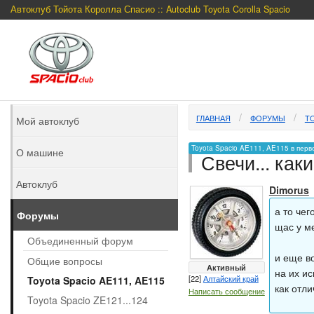
Автоклуб Тойота Королла Спасио :: Autoclub Toyota Corolla Spacio
ГЛАВНАЯ
ФОРУМЫ
TO
Мой автоклуб
Toyota Spacio AE111, AE115 в перв
О машине
Свечи... как
Автоклуб
Dimorus
а то чег
Форумы
щас у ме
Объединенный форум
и еще в
Общие вопросы
Активный
на их ис
[22]
Алтайский край
Toyota Spacio AE111, AE115
как отл
Написать сообщение
Toyota Spacio ZE121...124