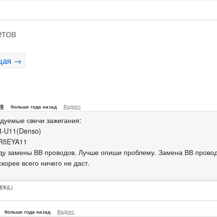
етов
щая →
us
#адрес
больше года назад
дуемые свечи зажигания:
-U11(Denso)
R5EYA11
ду замены ВВ проводов. Лучше опиши проблему. Замена ВВ провод
корее всего ничего не даст.
EK(L)
#адрес
больше года назад