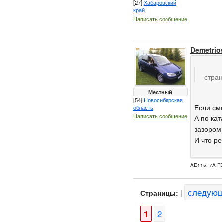
[27]
Хабаровский
край
Написать сообщение
Demetrio
стран
Местный
[54]
Новосибирская
Если смо
область
Написать сообщение
А по ка
зазором
И что ре
AE115, 7A-F
следую
Страницы:
|
1
2