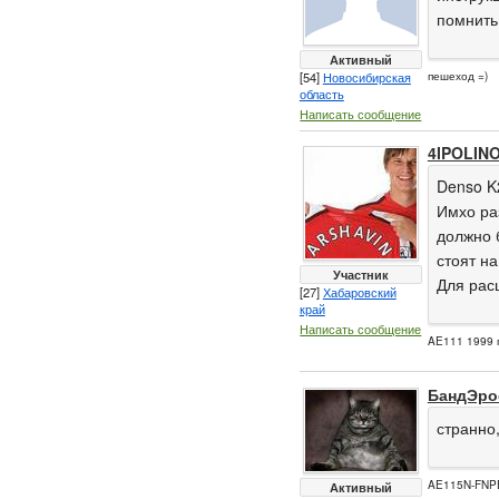
помнить
Активный
[54]
Новосибирская
пешеход =)
область
Написать сообщение
4IPOLIN
Denso K
Имхо ра
должно 
стоят на
Участник
Для рас
[27]
Хабаровский
край
Написать сообщение
AE111 1999 
БандЭро
странно
AE115N-FNP
Активный