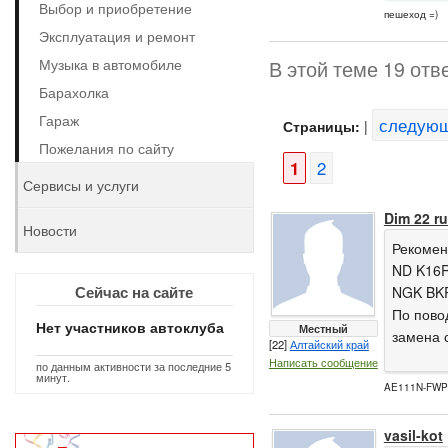
Выбор и приобретение
пешеход =)
Эксплуатация и ремонт
Музыка в автомобиле
В этой теме 19 отв
Барахолка
Гараж
следую
Страницы:
|
Пожелания по сайту
1
2
Сервисы и услуги
Dim 22 r
Новости
Рекомен
ND K16R
Сейчас на сайте
NGK BK
По пово
Нет участников автоклуба
Местный
замена с
[22]
Алтайский край
Написать сообщение
по данным активности за последние 5
минут.
AE111N-FWP
vasil-kot