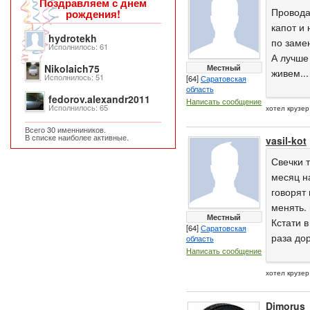
Поздравляем с днем
Провода
рождения!
капот и
hydrotekh
по заме
Исполнилось: 61
А лучше 
Местный
Nikolaich75
живем...
Исполнилось: 51
[64]
Саратовская
область
fedorov.alexandr2011
Написать сообщение
Исполнилось: 65
хотел крузер
Всего 30 именниников.
В списке наиболее активные.
vasil-kot
Свечки т
месяц н
говорят
менять. 
Местный
Кстати в
[64]
Саратовская
раза до
область
Написать сообщение
хотел крузер
Dimorus