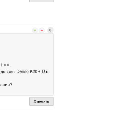
0
,1 мм.
дованы Denso K20R-U с
гания?
Ответить