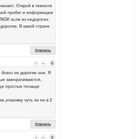
чинает. Открой в темноте
ьшой пробег и информации
 NGK если из недорогих.
 дорогие. В какой стране
Ответить
0
 благо не дорогие они. Я
вые заморачиваются,
още простые почаще
а упаковку чуть ли не в 2
Ответить
0