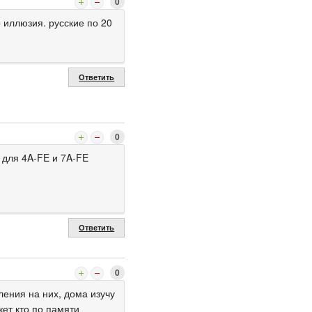
0
о иллюзия. русские по 20
Ответить
0
 для 4A-FE и 7A-FE
Ответить
0
ения на них, дома изучу
жет кто по памяти