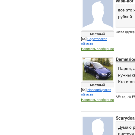
vasil-kot
все это 
рублей -
хотел крузер
Местный
[64]
Саратовская
область
Написать сообщение
Demetrio
Парни, 
нужны с
Кто ста
Местный
[54]
Новосибирская
область
AE115, 7A-F
Написать сообщение
Scarydea
Думаю р
инструкц