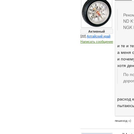
Реко
ND K
NGK 
Активный
[22]
Алтайский край
Написать сообщение
и те и т
а меня с
и почем
хотя де
По п
дорог
расход к
пытаюсь
пешеход =)