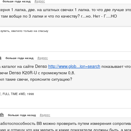
#адрес
больше года назад
херня 1 лапка, две. на штатных свечах 1 лапка. то что две лучше эт
 там вобще по 3 лапки и что по качеству? г...но. Нет - Г....НО
 купить, хватило только на спаську
s
#адрес
больше года назад
а каталог на сайте Denso
http://www.glob...ion=search
показывает что
вечи Denso K20R-U с промежутком 0,8.
вил такие свечи, проясните ситуацию?
E, FULL TIME 4WD, 1998
th
#адрес
больше года назад
аботоспособность ВВ можно проверить путем измерения сопротивл
ию и отпишу что как мерить и какие показатели должны быть. а мо