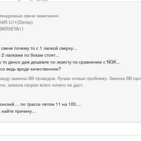
мендуемые свечи зажигания:
16R-U11(Denso)
BKR5EYA11
е свечи почему то с 1 лапкой сверху...
 2 лапками по бокам стоят...
у то денсо даж дешевле по экзисту по сравнению с NGK...
нсо ведь вроде качественнее?
оводу замены ВВ проводов. Лучше опиши проблему. Замена ВВ про
ое, замена скорее всего ничего не даст.
онский.... по трассе летом 11 на 100....
 найти причину...