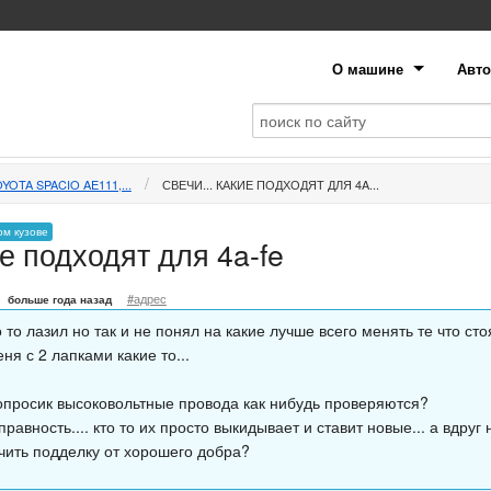
О машине
Авто
YOTA SPACIO AE111,...
СВЕЧИ... КАКИЕ ПОДХОДЯТ ДЛЯ 4A...
ом кузове
ие подходят для 4a-fe
#адрес
больше года назад
о то лазил но так и не понял на какие лучше всего менять те что сто
ня с 2 лапками какие то...
опросик высоковольтные провода как нибудь проверяются?
правность.... кто то их просто выкидывает и ставит новые... а вдруг
ичить подделку от хорошего добра?