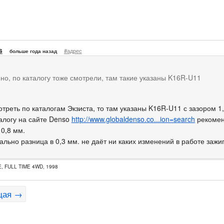
s
#адрес
больше года назад
но, по каталогу тоже смотрели, там такие указаны K16R-U11
треть по каталогам Экзиста, то там указаны K16R-U11 с зазором 1
талогу на сайте Denso
http://www.globaldenso.co...ion=search
рекомен
 0,8 мм.
ально разница в 0,3 мм. не даёт ни каких изменений в работе зажи
E, FULL TIME 4WD, 1998
щая →